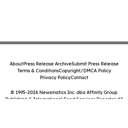
About
Press Release Archive
Submit Press Release
Terms & Conditions
Copyright/DMCA Policy
Privacy Policy
Contact
© 1995-2026 Newsmatics Inc. dba Affinity Group
Publishing & International Food Services Reporter. All
Rights Reserved.
Cookie Settings / Your Privacy Choices