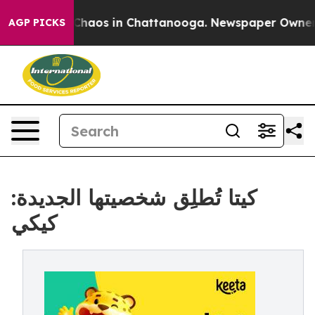
 Collapse
Chaos in Chattanooga. Newspaper Owner Cal
AGP PICKS
كيتا تُطلِق شخصيتها الجديدة:
كيكي