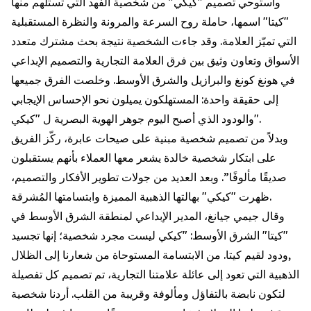
واستوحي تصميم "كيكي" من شخصية الفهد التي تستلهم منها
"كيتا" اسمها، حاملة روح السرعة والمرونة والنظرة المستقبلية
التي تميّز العلامة. وقد جاءت الشخصية نتيجة بحث مشترك متعدد
الأسواق وتعاون وثيق بين فرق العلامة التجارية والتصميم الإبداعي
في هونغ كونغ والبرازيل والشرق الأوسط. وخلصت الفرق جميعها
إلى حقيقة واحدة: المستهلكون يميلون نحو الإحساس الإيجابي
والودود الذي أصبح اليوم جوهر الهوية البصرية ل "كيكي".
وبدلاً من تصميم شخصية مبنية على صيحات عابرة، ركّز الفريق
على ابتكار شخصية خالدة يشعر معها العملاء بأنهم يستقبلون
صديقًا مألوفًا”. وبعد العديد من جولات تطوير الأفكار والتصميم،
ظهرت "كيكي" بهالتها الذهبية المميزة وابتسامتها المُشرقة.
وقال جيمي جيانغ، المدير الإبداعي لمنطقة الشرق الأوسط في
"كيتا" الشرق الأوسط: "كيكي ليست مجرد شخصية؛ إنها تجسيد
,ودود لقيم كيتا. من الابتسامة المستوحاة من شعارنا إلى الظلال
الذهبية التي تعود إلى عائلة علامتنا التجارية، تم تصميم كل تفصيلة
لتكون نابضة بالتفاؤل ومألوفة وقريبة من القلب. أردنا شخصية