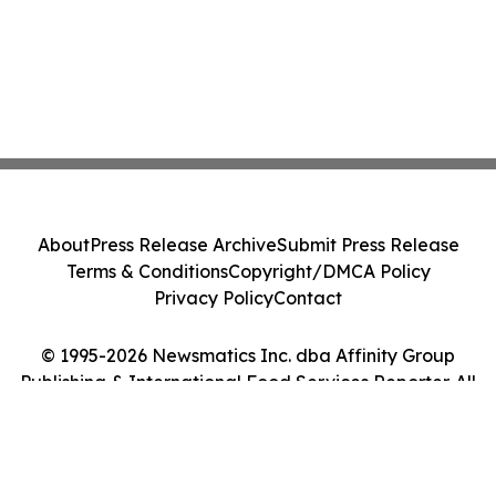
About
Press Release Archive
Submit Press Release
Terms & Conditions
Copyright/DMCA Policy
Privacy Policy
Contact
© 1995-2026 Newsmatics Inc. dba Affinity Group
Publishing & International Food Services Reporter. All
Rights Reserved.
Cookie Settings / Your Privacy Choices